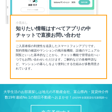
小見出し
知りたい情報はすべてアプリの中
チャットで直接お問い合わせ
ご入居者様の利便性を追及したスマートフォンアプリです。
契約情報の確認やマンションの掲示板機能、設備のマニュアル
閲覧といった基本的なことから、チャット機能で管理会社へい
つでもお問い合わせいただけます。ご解約などの各種申請な
ど、マンションの暮らしをより便利にする仕組みが多数用意さ
れています。
大学生活のお部屋探しは地元の不動産会社、富山県内・賃貸仲介件
数19年連続No.1の朝日不動産へおまかせ！
(2025年全国賃貸住宅新聞調べ)